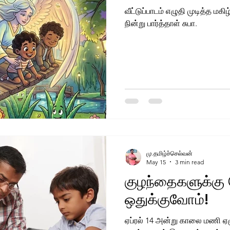
வீட்டுப்பாடம் எழுதி முடித்த மகிழ
நின்று பார்த்தாள் சுபா.
மு.தமிழ்ச்செல்வன்
May 15
3 min read
குழந்தைகளுக்கு 
ஒதுக்குவோம்!
ஏப்ரல் 14 அன்று காலை மணி ஏழ