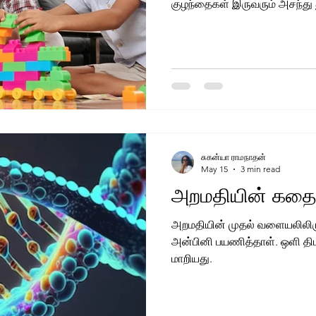
குழந்தைகள் இருவரும் அசந்து 
சுகன்யா ராமநாதன்
May 15
3 min read
அறமதியின் கதை 
அறமதியின் முதல் வளையலிலிருந்
அன்பினி பயணித்தாள். ஒளி தி
மாறியது.