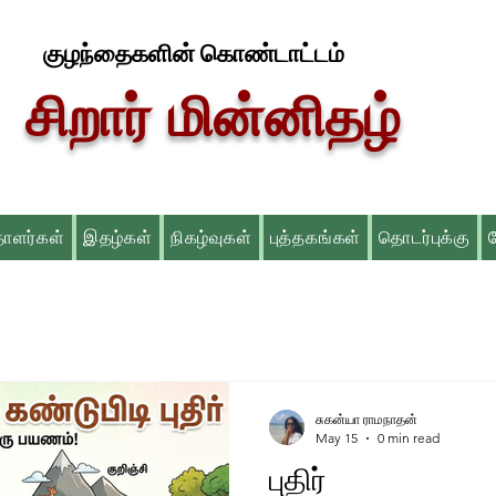
குழந்தைகளின் கொண்டாட்டம்
சிறார் மின்னிதழ்
தாளர்கள்
இதழ்கள்
நிகழ்வுகள்
புத்தகங்கள்
தொடர்புக்கு
சுகன்யா ராமநாதன்
May 15
0 min read
புதிர்