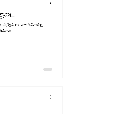
 குடை
லை. அதேபோல எனக்கென்று
தில்லை.