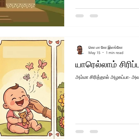
கொ மா கோ இளங்கோ
May 15
1 min read
யாரெல்லாம் சிரிப்
அம்மா சிரித்தால் அழகப்பா- அ