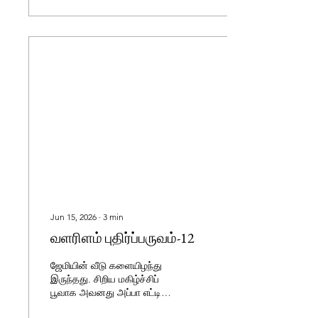
Jun 15, 2026
∙
3
min
வளரிளம் புதிர்ப்பருவம்-12
ஜேமியின் வீடு களையிழந்து
இருந்தது. சிறிய மகிழ்ச்சிப்
பூவாக அவனது அப்பா எட்டி
மில்லரின் பிறந்தநாள்.