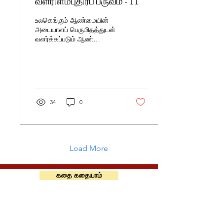
வளரிளம்புதிர்ப் பருவம் - 11
உலகெங்கும் ஆண்மையின்
அடையாளப் பெருமிதத்துடன்
வளர்க்கப்படும் ஆண்
குழந்தைகளுள் ஒருவனாகவே
ஜேமியும் இருக்கிறான்.
34
0
Load More
கதை கதையாம்
அறிவியல் பக்கம்