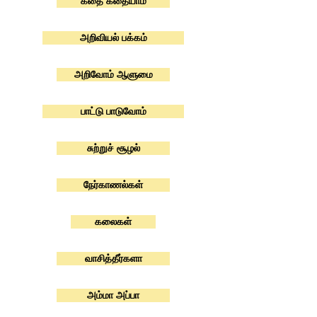
கதை கதையாம்
அறிவியல் பக்கம்
அறிவோம் ஆளுமை
பாட்டு பாடுவோம்
சுற்றுச் சூழல்
நேர்காணல்கள்
கலைகள்
வாசித்தீர்களா
அம்மா அப்பா