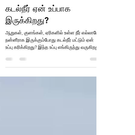
நாராயணி சுப்பிரமணியன்
Jun 15
1 min read
சுற்றுச் சூழல்
கடல்நீர் ஏன் உப்பாக
இருக்கிறது?
ஆறுகள், குளங்கள், ஏரிகளில் உள்ள நீர் எல்லாமே
நன்னீராக இருக்கும்போது கடல்நீர் மட்டும் ஏன்
உப்பு கரிக்கிறது? இந்த உப்பு எங்கிருந்து வருகிறது?