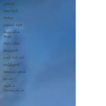
புதிர்கள்
தொடர்கள்
சினிமா
உலகைச் சுற்றி
கேளு பாப்பா
கேளு
சிறப்பு பதிவு
நிகழ்வுகள்
காலப் பெட்டகம்
வாழ்த்துகள்
நினைவுப் பதியம்
நாடகம்
அரசியல்
அமைப்பு சட்டம்