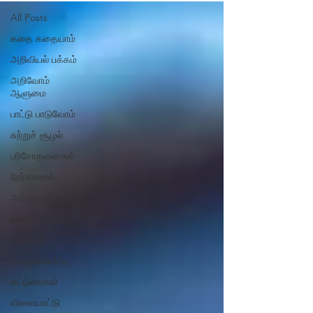
All Posts
கதை கதையாம்
அறிவியல் பக்கம்
அறிவோம்
ஆளுமை
பாட்டு பாடுவோம்
சுற்றுச் சூழல்
பரிசோதனைகள்
நேர்காணல்
அம்மா அப்பா
வாசித்தீர்களா?
கலைகள்
மொழிபெயர்ப்பு
கட்டுரைகள்
விளையாட்டு