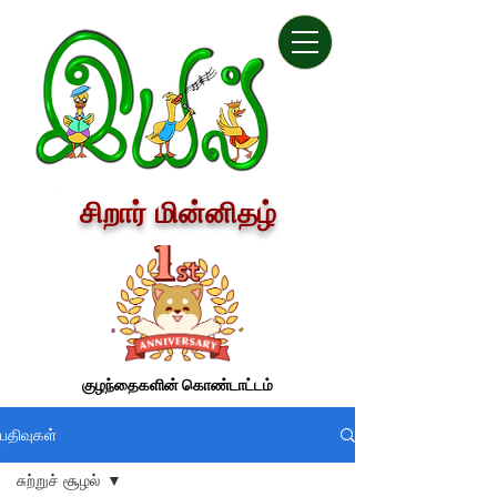
சிறார் மின்னிதழ்
குழந்தைகளின் கொண்டாட்டம்
பதிவுகள்
சுற்றுச் சூழல்