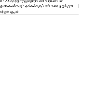
மே 2026
சுற்றுச்சூழல்
நாராயணி சுப்ரமணியன்
திமிங்கிலங்களும் ஓங்கில்களும் ஏன் கரை ஒதுங்குகின்றன?
சுற்றுச் சூழல்
See All
Related Posts