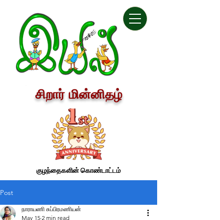
சிறார் மின்னிதழ்
குழந்தைகளின் கொண்டாட்டம்
Post
நாராயணி சுப்பிரமணியன்
May 15
2 min read