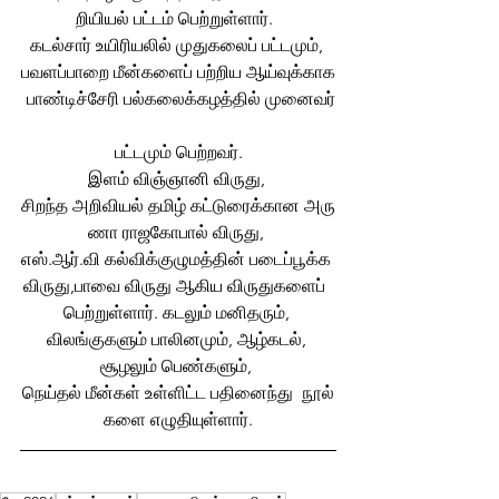
றியியல் பட்டம் பெற்றுள்ளார்.  
கடல்சார் உயிரியலில் முதுகலைப் பட்டமும், 
பவளப்பாறை மீன்களைப் பற்றிய ஆய்வுக்காக
 பாண்டிச்சேரி பல்கலைக்கழத்தில் முனைவர்
பட்டமும் பெற்றவர்.
இளம் விஞ்ஞானி விருது, 
சிறந்த அறிவியல் தமிழ் கட்டுரைக்கான அரு
ணா ராஜகோபால் விருது, 
எஸ்.ஆர்.வி 
கல்விக்குழுமத்தின்
படைப்பூக்க
விருது
,பாவை 
விருது
 ஆகிய விருதுகளைப்  
பெற்றுள்ளார். கடலும் 
மனிதரும்
, 
விலங்குகளும் 
பாலினமும்
, ஆழ்கடல், 
சூழலும் 
பெண்களும்
, 
நெய்தல் மீன்கள் 
உள்ளிட்ட
பதினைந்து
நூல்
களை எழுதியுள்ளார்.