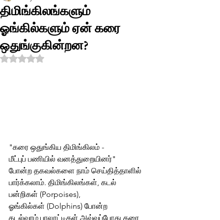
திமிங்கிலங்களும்
ஓங்கில்களும் ஏன் கரை
ஒதுங்குகின்றன?
Rated NaN out of 5 stars.
"கரை ஒதுங்கிய திமிங்கிலம் - 
மீட்புப் பணியில் வனத்துறையினர்" 
போன்ற தகவல்களை நாம் செய்தித்தாளில் 
பார்க்கலாம். திமிங்கிலங்கள், கடல் 
பன்றிகள் (Porpoises), 
ஓங்கில்கள் (Dolphins) போன்ற 
கடல்வாழ் பாலூட்டிகள் அவ்வப்போது கரை  