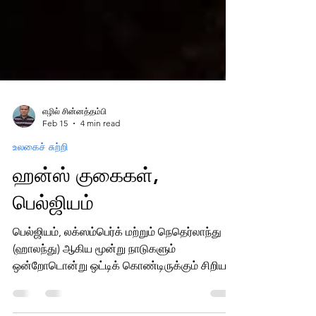
எழில் சின்னத்தம்பி
Feb 15
4 min read
உலகைச் சுற்றி
ஹன்ஸ் குகைகள்,
பெல்ஜியம்
பெல்ஜியம், லக்ஸம்பெர்க் மற்றும் நெதெர்லாந்து
(ஹாலந்து) ஆகிய மூன்று நாடுகளும்