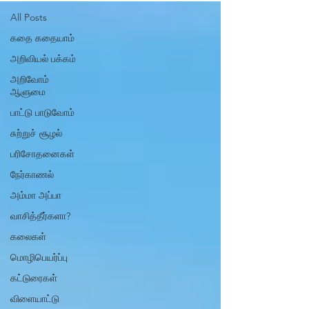
All Posts
கதை கதையாம்
அறிவியல் பக்கம்
அறிவோம்
ஆளுமை
பாட்டு பாடுவோம்
சுற்றுச் சூழல்
பரிசோதனைகள்
நேர்காணல்
அம்மா அப்பா
வாசித்தீர்களா?
கலைகள்
மொழிபெயர்ப்பு
கட்டுரைகள்
விளையாட்டு