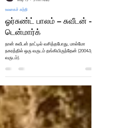
எழில் சின்னத்தம்பி
May 15
3 min read
உலகைச் சுற்றி
ஓர்சுண்ட் பாலம் – சுவீடன் –
டென்மார்க்
நான் சுவீடன் நாட்டில் வசித்தபோது, மால்மோ
நகரத்தில் ஒரு வருடம் தங்கியிருந்தேன் (2004ஆம்
வருடம்).