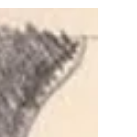
ஒன்றோடொன்று ஒட்டிக் கொண்டிருக்கும் சிறிய
நாடுகள். மூன்று நாடுகளையும் இணைத்து
பீனலக்ஸ் (Benelux) என்று சொல்லுவார்கள்.