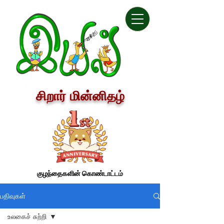
சிறார் மின்னிதழ்
குழந்தைகளின் கொண்டாட்டம்
பதிவுகள்
உலகைச் சுற்றி