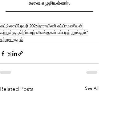
களை எழுதியுள்ளார்.
கட்டுரை
பிப்ரவரி 2026
நாராயிணி சுப்பிரமணியன்
சுற்றுச்சூழல்
நீர்வாழ் விலங்குகள் எப்படித் தூங்கும்?
சுற்றுச் சூழல்
See All
Related Posts