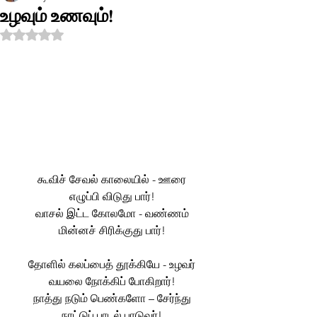
உழவும் உணவும்!
Rated NaN out of 5 stars.
கூவிச் சேவல் காலையில் - ஊரை 
எழுப்பி விடுது பார்! 
வாசல் இட்ட கோலமோ - வண்ணம் 
மின்னச் சிரிக்குது பார்! 
தோளில் கலப்பைத் தூக்கியே - உழவர் 
வயலை நோக்கிப் போகிறார்! 
நாத்து நடும் பெண்களோ – சேர்ந்து 
நாட்டுப் பாடல் பாடுவர்! 