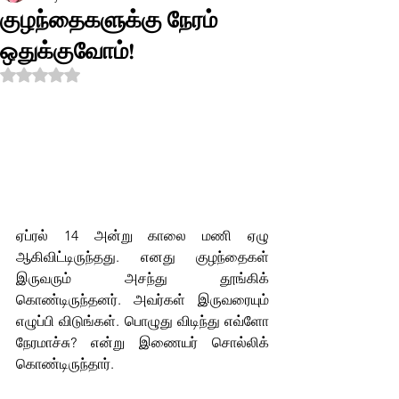
குழந்தைகளுக்கு நேரம்
ஒதுக்குவோம்!
Rated NaN out of 5 stars.
ஏப்ரல் 14 அன்று காலை மணி ஏழு 
ஆகிவிட்டிருந்தது. எனது குழந்தைகள் 
இருவரும் அசந்து தூங்கிக் 
கொண்டிருந்தனர். அவர்கள் இருவரையும் 
எழுப்பி விடுங்கள். பொழுது விடிந்து எவ்ளோ 
நேரமாச்சு? என்று இணையர் சொல்லிக் 
கொண்டிருந்தார். 