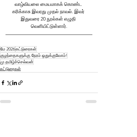
வாழ்வியலை மையமாகக் கொண்ட 
கரிக்காசு இவரது முதல் நாவல். இவர் 
இதுவரை 20 நூல்கள் எழுதி 
வெளியிட்டுள்ளார்.
மே 2026
கட்டுரைகள்
குழந்தைகளுக்கு நேரம் ஒதுக்குவோம்!
மு.தமிழ்ச்செல்வன்
கட்டுரைகள்
See All
Related Posts