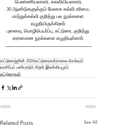
பெண்ணியலாளர், கல்வியியலாளர்,
30 ஆண்டுகளுக்கும் மேலாக கல்வி உரிமை, 
மாற்றுக்கல்வி குறித்து பல நூல்களை 
எழுதியிருக்கிறார்.
புனைவு, மொழிபெயர்ப்பு, கட்டுரை, குறித்து 
ஏராளமான நூல்களை எழுதியுள்ளார்.
கட்டுரை
ஜூன் 2026
கட்டுரைகள்
சாலை செல்வம்
வாசிப்புப் பண்பாடும் சிறார் இலக்கியமும்
கட்டுரைகள்
See All
Related Posts