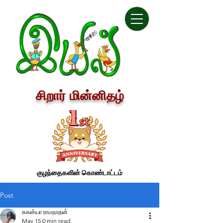
சிறார் மின்னிதழ்
குழந்தைகளின் கொண்டாட்டம்
Post
சுகன்யா ராமநாதன்
May 15
0 min read