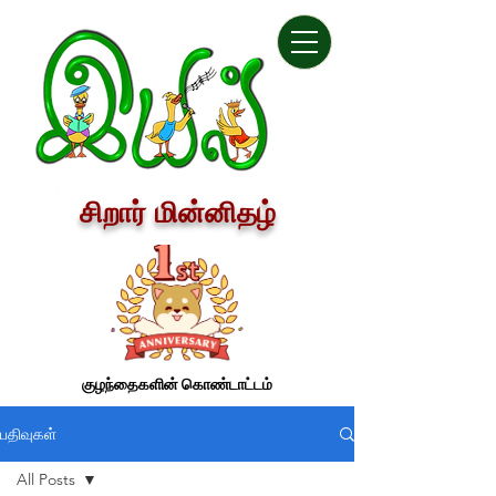
சிறார் மின்னிதழ்
குழந்தைகளின் கொண்டாட்டம்
பதிவுகள்
All Posts