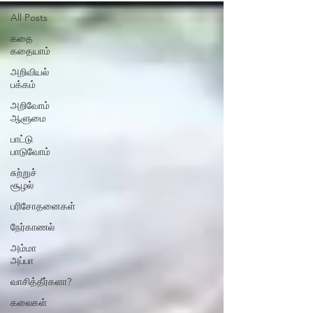
All Posts
கதை
கதையாம்
அறிவியல்
பக்கம்
அறிவோம்
ஆளுமை
பாட்டு
பாடுவோம்
சுற்றுச்
சூழல்
பரிசோதனைகள்
நேர்காணல்
அம்மா
அப்பா
வாசித்தீர்களா?
கலைகள்