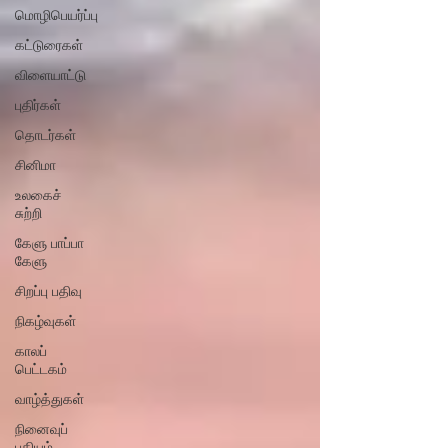
மொழிபெயர்ப்பு
கட்டுரைகள்
விளையாட்டு
புதிர்கள்
தொடர்கள்
சினிமா
உலகைச்
சுற்றி
கேளு பாப்பா
கேளு
சிறப்பு பதிவு
நிகழ்வுகள்
காலப்
பெட்டகம்
வாழ்த்துகள்
நினைவுப்
பதியம்