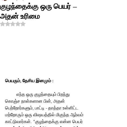
குழந்தைக்கு ஒரு பெயர் –
அதன் உரிமை
Rated NaN out of 5 stars.
பெயரும், தேசிய இனமும் : 
	எந்த ஒரு குழந்தையும் பிறந்து 
கொஞ்ச நாள்களான பின், அதன் 
பெற்றோர்களும், பாட்டி - தாத்தா உள்ளிட்ட 
மற்றோரும் ஒரு விஷயத்தில் மிகுந்த ஆர்வம் 
காட்டுவார்கள். "குழந்தைக்கு என்ன பெயர் 