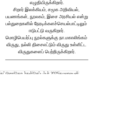
எழுதியிருக்கிறார்.
சிறார் இலக்கியம், சமூக அறிவியல், 
பயணங்கள், நூலகம், இசை அரசியல் என்று
பல்துறைகளில் நேரடிக்களச்செயல்பாட்டிலும் 
ஈடுபட்டு வருகிறார்.
மொழிபெயர்ப்பு நூல்களுக்கு நா.மகாலிங்கம் 
விருது, நல்லி திசைஎட்டும் விருது உள்ளிட்ட 
விருதுகளைப் பெற்றிருக்கிறார்.
கட்டுரை
தொடர்கள்
செப்டம்பர் 2025
கமலாலயன்
குழந்தைகள்
தொடர்கள்
கட்டுரைகள்