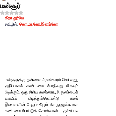
மன்சூர்
Rated NaN out of 5 stars.
கீதா துர்வே
தமிழில்:
கொ.மா.கோ.இளங்கோ
மன்சூருக்கு தன்னை அலங்காரம் செய்வது, 
குறிப்பாகக் கண் மை போடுவது மிகவும் 
பிடிக்கும். ஒரு சிறிய கண்ணாடித் துண்டைக் 
கையில் பிடித்துக்கொண்டு கண் 
இமைகளின் மேலும் கீழும் மிக நுணுக்கமாக 
கண் மை போட்டுக் கொள்வான்.  குச்சுப்புடி 