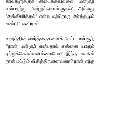
கால்களுக்குக் கிடைக்கவில்லை. மன்சூர் 
என்பதற்கு 'ஏற்றுக்கொள்ளுதல்' அல்லது 
'அங்கீகரித்தல்' என்ற மற்றொரு அர்த்தமும் 
உண்டு" என்றாள். 
சஹத்தின் வார்த்தைகளைக் கேட்ட மன்சூர், 
"நான் மன்சூர் என்பதால் என்னை யாரும் 
ஏற்றுக்கொள்ளவில்லையோ? இந்த உலகில் 
நான் மட்டும் விசித்திரமானவனா? நான் எந்த 
அடையாளத்துடன் வாழ விரும்புகிறேனோ, 
அதற்கு இங்கு இடம் கிடைக்குமா?" என்று 
கேட்டான். சஹத் அதிர்ச்சி அடைந்தாள். 
ஆனால் மன்சூரின் கேள்விகளுக்கான பதில் 
இன்னும் கிடைக்கவில்லை.
கதை
செப்டம்பர் 2025
கொ.மா.கோ.இளங்கோ
மொழிபெயர்ப்பு
மன்சூர்
திருநங்கை
சிறுகதை
மொழிபெயர்ப்பு