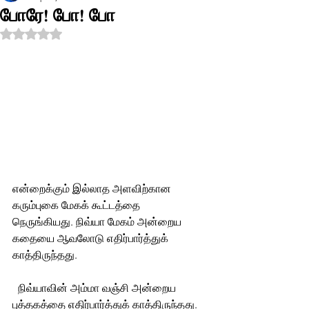
போரே! போ! போ
Rated NaN out of 5 stars.
என்றைக்கும் இல்லாத அளவிற்கான 
கரும்புகை மேகக் கூட்டத்தை 
நெருங்கியது. நிவ்யா மேகம் அன்றைய 
கதையை ஆவலோடு எதிர்பார்த்துக் 
காத்திருந்தது.
  நிவ்யாவின் அம்மா வஞ்சி அன்றைய 
புத்தகத்தை எதிர்பார்த்துக் காத்திருந்தது. 