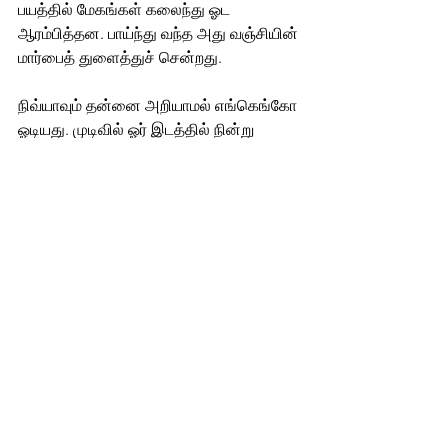
பயத்தில் மேகங்கள் கலைந்து ஓட 
ஆரம்பித்தன. பாய்ந்து வந்த அது வஞ்சியின் 
மார்பைத் துளைத்துச் சென்றது.
நிவ்யாவும் தன்னை அறியாமல் எங்கெங்கோ 
ஓடியது. முடிவில் ஓர் இடத்தில் நின்று 
சுற்றிச் சுற்றிப் பார்த்தது. அங்கு யாருமே 
இல்லை. நிவ்யாவும் தான் இருந்த 
இடத்திலிருந்து வெகு தூரத்திற்கு 
வந்திருப்பதை உணர்ந்தது. 
"அம்மா அம்மா நீ எங்க இருக்கே?" என்று 
கதறியது.
அந்தக் கதறல் அனைவருக்கும் கேட்டது. 
அம்மா உயிரோடு இல்லை என்பதை 
நிவ்யாவிற்குச் சொல்லும் தைரியம் யாருக்கு 
இருக்கிறது?