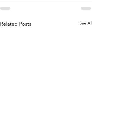
See All
Related Posts