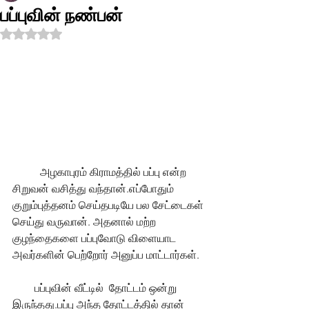
பப்புவின் நண்பன்
Rated NaN out of 5 stars.
	அழகாபுரம் கிராமத்தில் பப்பு என்ற 
சிறுவன் வசித்து வந்தான்.எப்போதும் 
குறும்புத்தனம் செய்தபடியே பல சேட்டைகள் 
செய்து வருவான். அதனால் மற்ற 
குழந்தைகளை பப்புவோடு விளையாட 
அவர்களின் பெற்றோர் அனுப்ப மாட்டார்கள்.
        பப்புவின் வீட்டில்  தோட்டம் ஒன்று 
இருந்தது.பப்பு அந்த தோட்டத்தில் தான் 