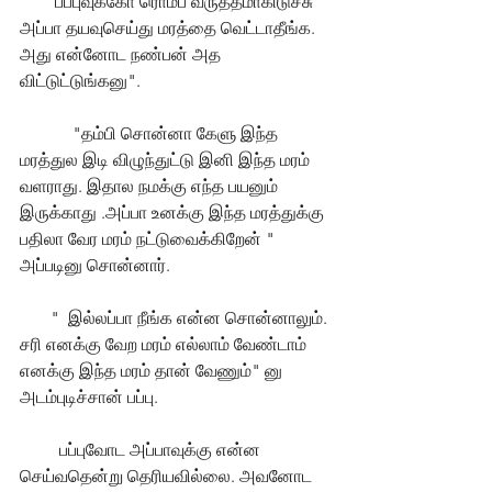
        பப்புவுக்கோ ரொம்ப வருத்தமாகிடுச்சு " 
அப்பா தயவுசெய்து மரத்தை வெட்டாதீங்க. 
அது என்னோட நண்பன் அத 
விட்டுட்டுங்கனு".
            "தம்பி சொன்னா கேளு இந்த 
மரத்துல இடி விழுந்துட்டு இனி இந்த மரம் 
வளராது. இதால நமக்கு எந்த பயனும் 
இருக்காது .அப்பா உனக்கு இந்த மரத்துக்கு 
பதிலா வேர மரம் நட்டுவைக்கிறேன் " 
அப்படினு சொன்னார்.
       "  இல்லப்பா நீங்க என்ன சொன்னாலும். 
சரி எனக்கு வேற மரம் எல்லாம் வேண்டாம் 
எனக்கு இந்த மரம் தான் வேணும்" னு 
அடம்புடிச்சான் பப்பு.
         பப்புவோட அப்பாவுக்கு என்ன 
செய்வதென்று தெரியவில்லை. அவனோட 