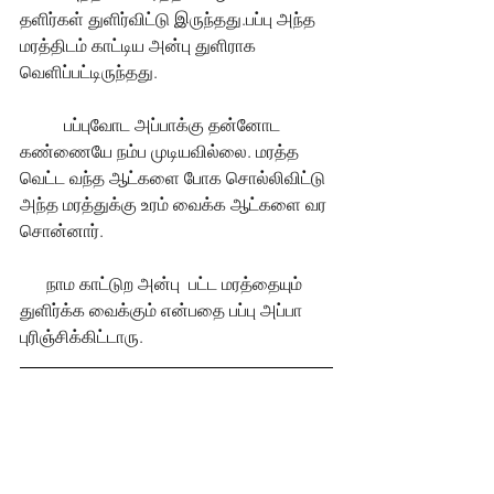
தளிர்கள் துளிர்விட்டு இருந்தது.பப்பு அந்த 
மரத்திடம் காட்டிய அன்பு துளிராக 
வெளிப்பட்டிருந்தது.
          பப்புவோட அப்பாக்கு தன்னோட 
கண்ணையே நம்ப முடியவில்லை. மரத்த 
வெட்ட வந்த ஆட்களை போக சொல்லிவிட்டு 
அந்த மரத்துக்கு உரம் வைக்க ஆட்களை வர 
சொன்னார்.
      நாம காட்டுற அன்பு  பட்ட மரத்தையும் 
துளிர்க்க வைக்கும் என்பதை பப்பு அப்பா 
புரிஞ்சிக்கிட்டாரு.