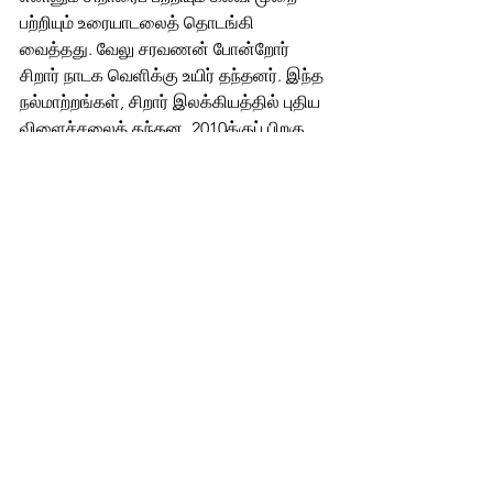
பற்றியும் உரையாடலைத் தொடங்கி 
வைத்தது. வேலு சரவணன் போன்றோர் 
சிறார் நாடக வெளிக்கு உயிர் தந்தனர். இந்த 
நல்மாற்றங்கள், சிறார் இலக்கியத்தில் புதிய 
விளைச்சலைத் தந்தன. 2010க்குப் பிறகு 
பலரின் வருகையும் பாரதி புத்தகாலயம், 
வானம், என்.சி.பி.ஹெச் போன்ற 
பதிப்பகங்களின் முன்னெடுப்புகளும் சிறார் 
இலக்கியத்தின் வேகத்தை 
அதிகப்படுத்தியுள்ளன. இந்த வேகத்தை 
ஒருமுகப்படுத்த தமிழ்நாடு சிறார் 
எழுத்தாளர்-கலைஞர்கள் சங்கம்  
உருவாகியுள்ளது. இவையெல்லாம் நல் 
அறிகுறிகளே.