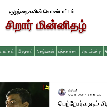
குழந்தைகளின் கொண்டாட்டம்
சிறார் மின்னிதழ்
தாளர்கள்
இதழ்கள்
நிகழ்வுகள்
புத்தகங்கள்
தொடர்புக்கு
விழியன்
Oct 15, 2025
3 min read
பெற்றோர்களும் சி