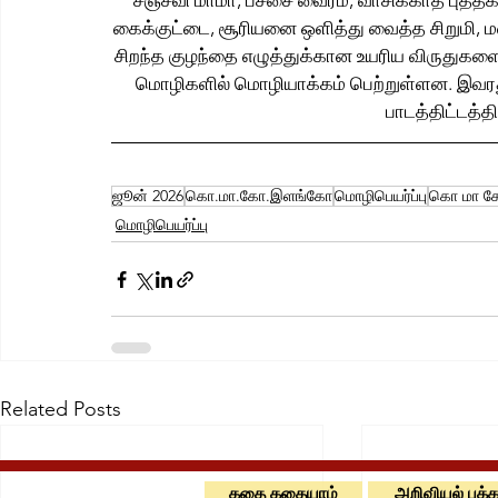
சஞ்சீவி மாமா, பச்சை வைரம், வாசிக்காத புத்தக
கைக்குட்டை, சூரியனை ஒளித்து வைத்த சிறுமி, ம
சிறந்த குழந்தை எழுத்துக்கான உயரிய விருதுகளைப
மொழிகளில் மொழியாக்கம் பெற்றுள்ளன. இவரத
பாடத்திட்டத்த
ஜூன் 2026
கொ.மா.கோ.இளங்கோ
மொழிபெயர்ப்பு
கொ மா க
மொழிபெயர்ப்பு
Related Posts
கதை கதையாம்
அறிவியல் பக்க