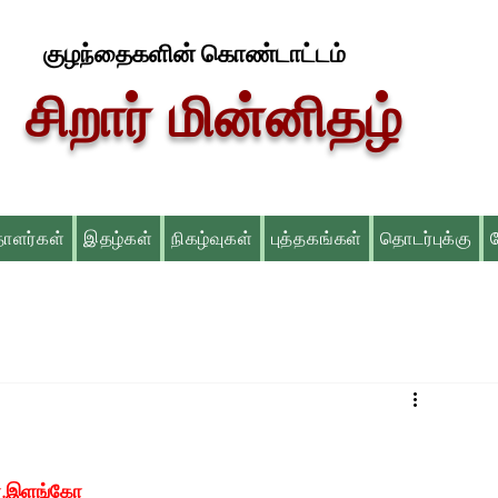
குழந்தைகளின் கொண்டாட்டம்
சிறார் மின்னிதழ்
தாளர்கள்
இதழ்கள்
நிகழ்வுகள்
புத்தகங்கள்
தொடர்புக்கு
ா.கோ.இளங்கோ