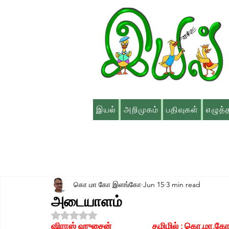
இயல்
அறிமுகம்
பதிவுகள்
எழுத்
கொ மா கோ இளங்கோ
Jun 15
3 min read
அடையாளம்
Rated NaN out of 5 stars.
ஷிராஸ் ஹுசைன்                    தமிழில் : கொ.ம