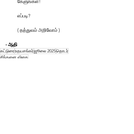
	கேளுங்கள்!
	எப்படி?
	( தத்துவம் அறிவோம் )
- ஆதி
கட்டுரை
உதயசங்கர்
ஜூலை 2025
தொடர்
சிந்தனை விதை
தொடர்கள்
கட்டுரைகள்
See All
Related Posts