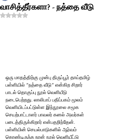
வாசித்தீர்களா? - நத்தை வீடு
Rated NaN out of 5 stars.
ஒரு மாதத்திற்கு முன்பு திருப்பூர் தாய்தமிழ் 
பள்ளியில் “நத்தை வீடு” என்கிற சிறார் 
பாடல் தொகுப்பு நூல் வெளியீடு 
நடைபெற்றது. லாலிபாப் பதிப்பகம் மூலம் 
வெளியிடப்பட்டுள்ள இந்நூலை சமூக 
செயற்பாட்டாளர் பாவலர் கனல் அவர்கள் 
படைத்திருக்கிறார் என்பதறிந்தேன். 
பள்ளியின் செயல்பாடுகளில் ஆர்வம் 
கொண்டிருந்த நான் நூல் வெளியீட்டு 