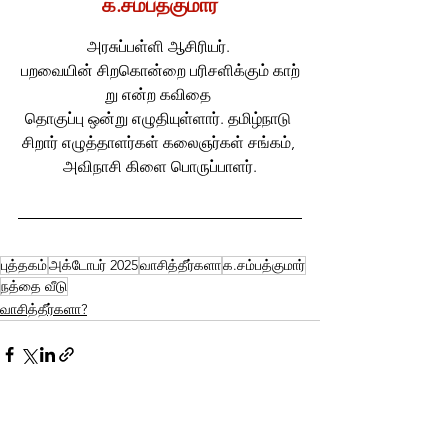
க.சம்பத்குமார்
அரசுப்பள்ளி ஆசிரியர். 
பறவையின் சிறகொன்றை பரிசளிக்கும் காற்
று என்ற கவிதை 
தொகுப்பு ஒன்று எழுதியுள்ளார். தமிழ்நாடு 
சிறார் எழுத்தாளர்கள் கலைஞர்கள் சங்கம், 
அவிநாசி கிளை பொருப்பாளர்.
புத்தகம்
அக்டோபர் 2025
வாசித்தீர்களா
க.சம்பத்குமார்
நத்தை வீடு
வாசித்தீர்களா?