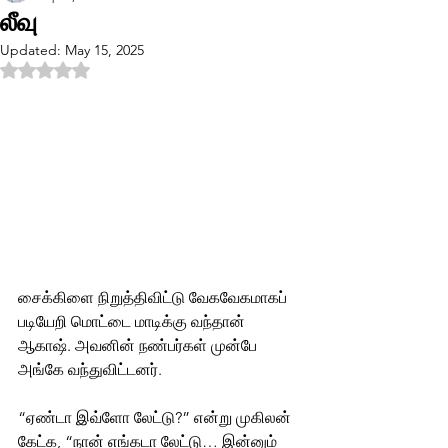
லீவு
Updated:
May 15, 2025
Rated NaN out of 5 stars.
சைக்கிளை நிறுத்திவிட்டு வேகவேகமாகப் 
படியேறி மொட்டை மாடிக்கு வந்தான் 
ஆகாஷ். அவனின் நண்பர்கள் முன்பே 
அங்கே வந்துவிட்டனர். 
“ஏண்டா இவ்ளோ லேட்டு?” என்று முகிலன் 
கேட்க, “நான் எங்கடா லேட்டு… இன்னும் 