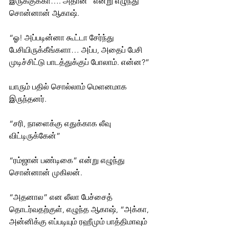
இருக்குக்கா…. அதான்” என்று எழுந்து 
சொன்னான் ஆகாஷ்.
“ஓ! அப்படின்னா கூட்டா சேர்ந்து 
பேசியிருக்கீங்களா… அப்ப, அதைப் பேசி 
முடிச்சிட்டு பாடத்துக்குப் போலாம். என்ன?” 
யாரும் பதில் சொல்லாம் மெளனமாக 
இருந்தனர். 
“சரி, நாளைக்கு எதுக்காக லீவு 
விட்டிருக்கேன்” 
“ரம்ஜான் பண்டிகை” என்று எழுந்து 
சொன்னான் முகிலன்.
“அதனால” என லீலா பேச்சைத் 
தொடர்வதற்குள், எழுந்த ஆகாஷ், “அக்கா, 
அன்னிக்கு எப்படியும் ரஹீமும் பாத்திமாவும் 