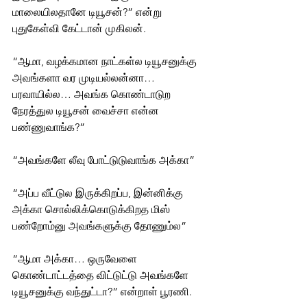
மாலையிலதானே டியூசன்?” என்று 
புதுகேள்வி கேட்டான் முகிலன். 
“ஆமா, வழக்கமான நாட்கள்ல டியூசனுக்கு 
அவங்களா வர முடியல்லன்னா… 
பரவாயில்ல… அவங்க கொண்டாடுற 
நேரத்துல டியூசன் வைச்சா என்ன 
பண்ணுவாங்க?”
“அவங்களே லீவு போட்டுடுவாங்க அக்கா”
“அப்ப வீட்டுல இருக்கிறப்ப, இன்னிக்கு 
அக்கா சொல்லிக்கொடுக்கிறத மிஸ் 
பண்றோம்னு அவங்களுக்கு தோணும்ல”
“ஆமா அக்கா… ஒருவேளை 
கொண்டாட்டத்தை விட்டுட்டு அவங்களே 
டியூசனுக்கு வந்துட்டா?” என்றாள் பூரணி.