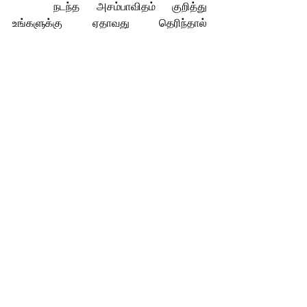
	நடந்த அசம்பாவிதம் குறித்து 
உங்களுக்கு ஏதாவது தெரிந்தால் 
எங்களுக்குத் தெரியப்படுத்துங்கள் என்று 
பாஸ்கம் சொல்லும்போதே தீ விபத்து 
எச்சரிக்கை மணி ஒலிக்கிறது. எங்கும் 
பதற்றம். சத்தம் அதிகரிக்கிறது.
ஜூலை 2025
கலகல வகுப்பறை சிவா
சினிமா
வளரிளம் பருவம்
சினிமா
See All
Related Posts