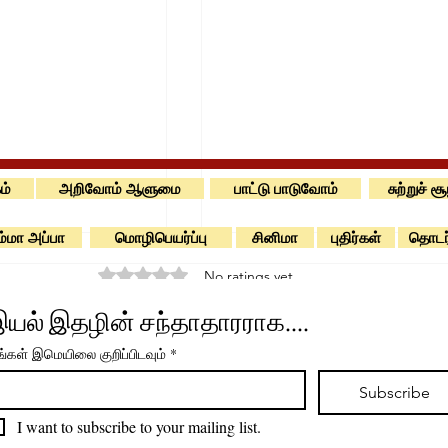
ம்
அறிவோம் ஆளுமை
பாட்டு பாடுவோம்
சுற்றுச் ச
்மா அப்பா
மொழிபெயர்ப்பு
சினிமா
புதிர்கள்
தொடர
Rated 0 out of 5 stars.
No ratings yet
யல் இதழின் சந்தாதாரராக....
படிக்கப் பழகு
்கள் இமெயிலை குறிப்பிடவும்
*
் விமானம்
Subscribe
I want to subscribe to your mailing list.