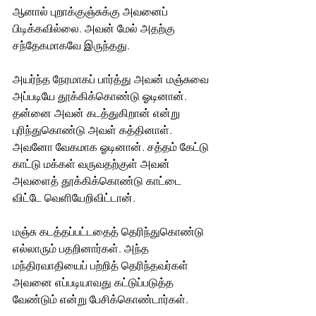
ஆனால் புறாக்குஞ்சுக்கு அவனைப் 
பிடிக்கவில்லை. அவன் மேல் அதற்கு 
சந்தேகமாகவே இருந்தது.
அயர்ந்த நேரமாகப் பார்த்து அவன் மஞ்சுவை 
அப்படியே தூக்கிக்கொண்டு ஓடினான். 
தன்னை அவன் கடத்துகிறான் என்று 
புரிந்துகொண்டு அவள் கத்தினாள். 
அவனோ வேகமாக ஓடினான். சத்தம் கேட்டு 
காட்டு மக்கள் வருவதற்குள் அவன் 
அவளைத் தூக்கிக்கொண்டு காட்டை 
விட்டே வெளியேறிவிட்டான்.
மஞ்சு கடத்தப்பட்டதைத் தெரிந்துகொண்டு 
எல்லாரும் பதறினார்கள். அந்த 
மந்திரவாதியைப் பற்றித் தெரிந்தவர்கள் 
அவனை எப்படியாவது கட்டுப்படுத்த 
வேண்டும் என்று பேசிக்கொண்டார்கள்.