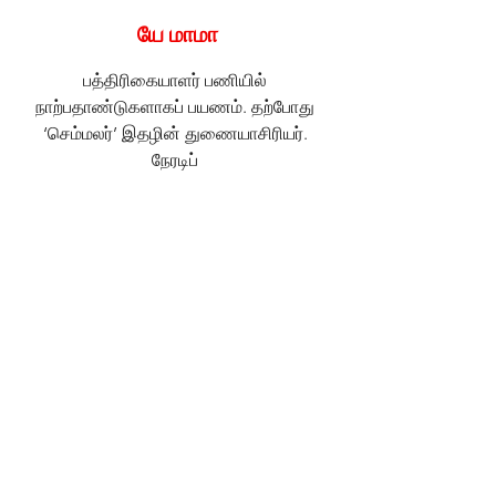
யே மாமா
பத்திரிகையாளர் பணியில் 
நாற்பதாண்டுகளாகப் பயணம். தற்போது 
‘செம்மலர்’ இதழின் துணையாசிரியர். 
நேரடிப் 
புத்தகங்களும் மொழிபெயர்ப்புகளுமாக 42 
புத்தகங்கள். சிறாருக்கென  எழுதிய 
‘எதிர்ப்பதம்’, ‘வனவிலங்கு உடலில் வரி 
வந்தது எப்படி’ ஆகிய கதைப் புத்தகங்கள் 
2, ‘சாரி  பெஸ்ட் ஃபிரெண்ட்’, ‘உலகைச் சுற்றி 
80 நாட்கள்’ உள்ளிட்ட மொழிபெயர்ப்புகள் 6. 
கட்டுரையாக்கங்களில் கூடுதல் ஈடுபாடு. 
உரை நிகழ்த்துவதிலும், 
குழந்தைகளோடு உரையாடுவதில் 
இரட்டிப்பாகவும் ஆர்வம்.