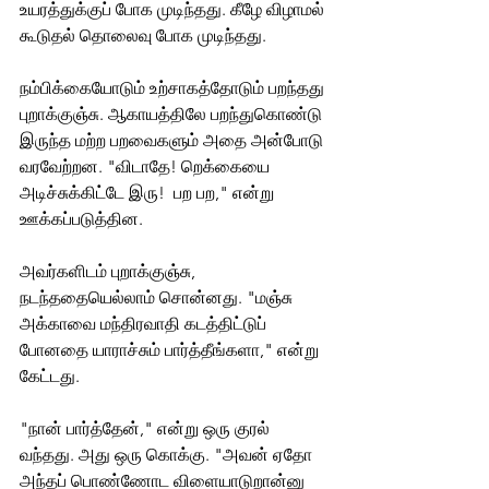
உயரத்துக்குப் போக முடிந்தது. கீழே விழாமல் 
கூடுதல் தொலைவு போக முடிந்தது.
நம்பிக்கையோடும் உற்சாகத்தோடும் பறந்தது 
புறாக்குஞ்சு. ஆகாயத்திலே பறந்துகொண்டு 
இருந்த மற்ற பறவைகளும் அதை அன்போடு 
வரவேற்றன. "விடாதே! றெக்கையை 
அடிச்சுக்கிட்டே இரு!  பற பற," என்று 
ஊக்கப்படுத்தின.
அவர்களிடம் புறாக்குஞ்சு, 
நடந்ததையெல்லாம் சொன்னது. "மஞ்சு 
அக்காவை மந்திரவாதி கடத்திட்டுப் 
போனதை யாராச்சும் பார்த்தீங்களா," என்று 
கேட்டது.
"நான் பார்த்தேன்," என்று ஒரு குரல் 
வந்தது. அது ஒரு கொக்கு. "அவன் ஏதோ 
அந்தப் பொண்ணோட விளையாடுறான்னு 