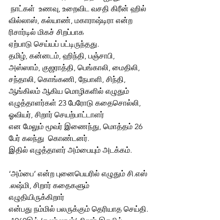
 நாட்கள்  உணவு, உறைவிட வசதி கிரீன் ஹில் 
வில்லாஸ், கல்யாண், மகாராஷ்டிரா என்ற 
ரிசார்டில் மிகச் சிறப்பாக  
ஏற்பாடு செய்யப் பட்டிருந்தது.  
தமிழ், கன்னடம், ஹிந்தி, பஞ்சாபி, 
அஸ்ஸாம், குஜராத்தி, பெங்காலி, மைதிலி, 
சந்தாலி, கொங்கணி, நேபாளி, சிந்தி, 
ஆங்கிலம் ஆகிய மொழிகளில் எழுதும் 
எழுத்தாளர்கள் 23 பேரோடு கதைசொல்லி, 
ஓவியர், சிறார் செயற்பாட்டாளர் 
என மேலும் மூவர் இணைந்து, மொத்தம் 26 
பேர் கலந்து  கொண்டனர். 
இதில் எழுத்தாளர் அம்பையும் அடக்கம்.
‘அம்பை’ என்ற புனைபெயரில் எழுதும் சி.எஸ்
.லஷ்மி, சிறார் கதைகளும்  
எழுதியிருக்கிறார் 
என்பது நம்மில் பலருக்கும் தெரியாத செய்தி.