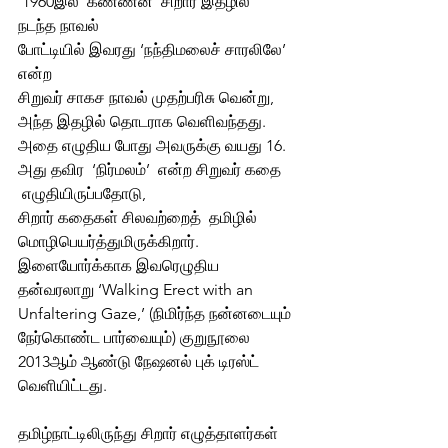
 1960இல் ‘கண்ணன்’ சிறார் இதழில்  
நடந்த நாவல்  
போட்டியில் இவரது ‘நந்திமலைச் சாரலிலே’ 
என்ற  
சிறுவர் சாகச நாவல் முதற்பரிசு வென்று, 
அந்த இதழில் தொடராக வெளிவந்தது. 
அதை எழுதிய போது அவருக்கு வயது 16. 
அது தவிர  ‘நிர்மலம்’  என்ற சிறுவர் கதை  
 எழுதியிருப்பதோடு, 
சிறார் கதைகள் சிலவற்றைத்  தமிழில்  
மொழிபெயர்த்துமிருக்கிறார். 
இளையோர்க்காக இவரெழுதிய 
தன்வரலாறு ‘Walking Erect with an 
Unfaltering Gaze,’ (நிமிர்ந்த நன்னடையும் 
நேர்கொண்ட பார்வையும்) குறுநூலை 
2013ஆம் ஆண்டு நேஷனல் புக் டிரஸ்ட் 
வெளியிட்டது.
தமிழ்நாட்டிலிருந்து சிறார் எழுத்தாளர்கள் 