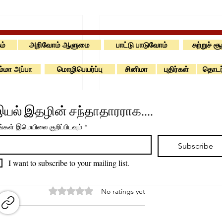
ம்
அறிவோம் ஆளுமை
பாட்டு பாடுவோம்
சுற்றுச் ச
்மா அப்பா
மொழிபெயர்ப்பு
சினிமா
புதிர்கள்
தொடர
யல் இதழின் சந்தாதாரராக....
்கள் இமெயிலை குறிப்பிடவும்
*
Subscribe
I want to subscribe to your mailing list.
Rated 0 out of 5 stars.
No ratings yet
Copy