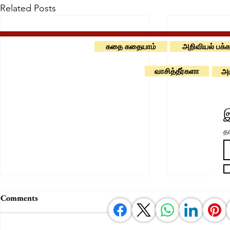
Related Posts
கதை கதையாம்
அறிவியல் பக்க
வாசித்தீர்களா
அம
இ
தங
Comments