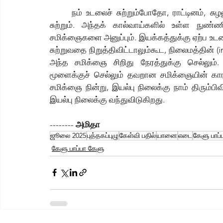
	நம் உடலைச் சுற்றும்போதோ, ராட்டினம், சுழலும் குதிரையில் சுற்றும்போதோ இந்த திரவமும் சேர்ந்து 
சுற்றும். அந்தக் கால்வாய்களில் உள்ள நுண
சமிக்ஞைகளை அனுப்பும். இயக்கத்துக்கு ஏற்ப உட
சுற்றுவதை நிறுத்திவிட்டாலும்கூட, நிலைமத்தின் (i
அந்த சமிக்ஞை சிறிது நேரத்துக்கு செல்லும்.
மூளைக்குச் செல்லும் தவறான சமிக்ஞையின் காரணம
சமிக்ஞை நின்று, இயல்பு நிலைக்கு நாம் திரும்ப
இயல்பு நிலைக்கு வந்துவிடுகிறது. 
-------- 
அமிதா
ஜூலை 2025
புத்தகப்புழு
கேள்வி பதில்
யானை
எடை
கேளு பாப்
கேளு பாப்பா கேளு