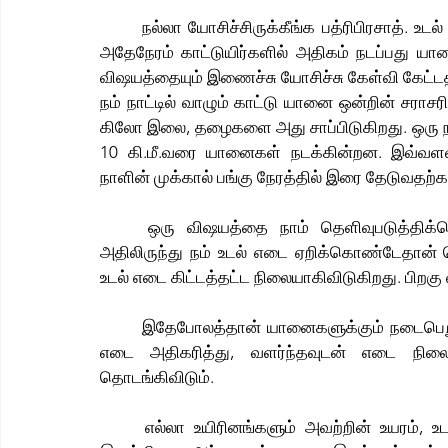
	நல்லா யோசிச்சிருக்கீங்க பத்ரிபிரசாத். உடல் எடையைக் குறைக்க எல்லாரும் நடக்கச் சொல்கிறார்கள். 
அதேநேரம் காட்டுயிர்களில் அதிகம் நடப்பது 
விஷயத்தையும் இணைச்சு யோசிச்சு கேள்வி கேட்டதற
நம் நாட்டில் வாழும் காட்டு யானை ஒன்றின் சராச
கிலோ இலை, தழைகளை அது சாப்பிடுகிறது. ஒரு நாள
10 கி.மீ.வரை யானைகள் நடக்கின்றன. இவ்வளவ
நாளின் முக்கால் பங்கு நேரத்தில் இரை தேடுவத
	ஒரு விஷயத்தை நாம் தெளிவுபடுத்திக்கொள்வோம். நாமெல்லாம் குழந்தையாகப் பிறக்கிறோம். 
அதிலிருந்து நம் உடல் எடை ஏறிக்கொண்டேதான் செ
உடல் எடை கிட்டத்தட்ட நிலையாகிவிடுகிறது. பிறக
	இதேபோலத்தான் யானைகளுக்கும் நடைபெறும். யானை குட்டியாக இருந்ததில் இருந்து, வயது ஏறஏற 
எடை அதிகரித்து, வளர்ந்தவுடன் எடை நிலைப
தொடங்கிவிடும்.
	எல்லா உயிரினங்களும் அவற்றின் உயரம், உடல் சுற்றளவின் அடிப்படையில் உகந்த எடை என்று ஒன்று 