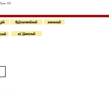
See All
ூழல்
நேர்காணல்கள்
கலைகள்
கட்டுரைகள்
்கள்
right @IYAL.NET. All Rights reserved