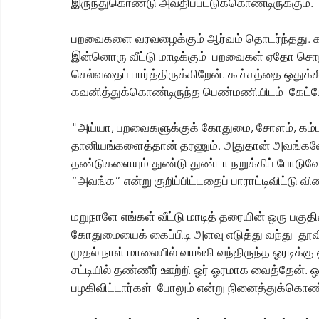
இருந்துகொண்டு அவதிப்பட்டுக்கொண்டிருக்கும்.
பறவைகளை வரவழைக்கும் ஆர்வம் தொடர்ந்தது. கால
இன்னொரு வீட்டு மாடிக்கும்  பறவைகள் ஏதோ சொந்
செல்வதைப் பார்த்திருக்கிறேன். கூச்சத்தை ஒதுக்
கவனித்துக்கொண்டிருந்த பெண்மணியிடம்  கேட்டேன
"அய்யா, பறவைகளுக்குக் கோதுமை, சோளம், கம்
தானியங்களைத்தான் தரணும். அதுதான் அவங்களோட 
தண்டுகளையும் துண்டு துண்டா நறுக்கிப் போடு
“அவங்க” என்று குறிப்பிட்டதைப் பாராட்டிவிட்டு வ
மறுநாளே எங்கள் வீட்டு மாடித் தரையின் ஒரு பகுதிய
கோதுமையைக் கைப்பிடி அளவு எடுத்து வந்து  தூவி
முதல் நாள் மாலையில் வாங்கி வந்திருந்த ஓரடிக்க
சட்டியில் தண்ணீர் ஊற்றி ஓர் ஓரமாக வைத்தேன். ஒர
பழகிவிட்டார்கள்  போலும் என்று நினைத்துக்கொண