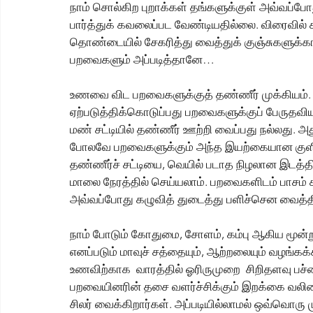
நாம் சொல்கிற புறாக்கள் தங்களுக்குள் அவ்வப்ப
பார்த்துக் கவலைப்பட வேண்டியதில்லை. விரைவி
தொண்டையில் சேகரித்து வைத்துக் குஞ்சுகளுக்க
பறவைகளும் அப்படித்தானே…
உணவை விட பறவைகளுக்குத் தண்ணீர் முக்கியம். அ
ஏற்படுத்திக்கொடுப்பது பறவைகளுக்குப் பேருதவியா
மண் சட்டியில் தண்ணீர் ஊற்றி வைப்பது நல்லது. அத
போலவே பறவைகளுக்கும் அந்த இயற்கையான குளிர்ந்த 
தண்ணீர்ச் சட்டியை, வெயில் படாத நிழலான இடத்த
மாலை நேரத்தில் செய்யலாம். பறவைகளிடம் பாசம் கா
அவ்வப்போது கழுவித் துடைத்து பளிச்சென வைத்தி
நாம் போடும் கோதுமை, சோளம், கம்பு ஆகிய மூன்ற
எனப்படும் மாவுச் சத்தையும், ஆற்றலையும் வழங்கக்க
உணவிற்காக  வாரத்தில் ஓரிருமுறை  சிறிதளவு பச்
பறவையினரின் தசை வளர்ச்சிக்கும் இறக்கை வலிமை
சிலர் வைக்கிறார்கள். அப்படியில்லாமல் ஒவ்வொ