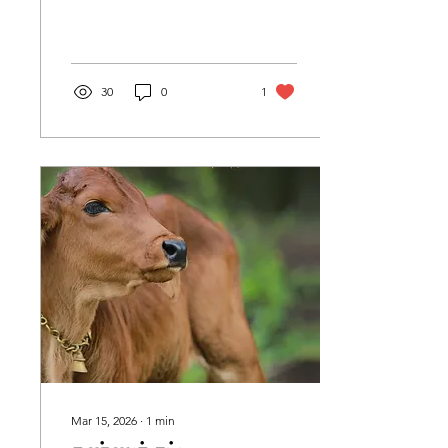
30
0
1
Mar 15, 2026
∙
1
min